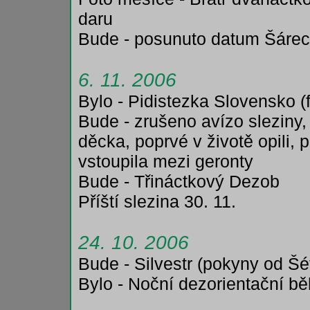
daru
Bude - posunuto datum Šáre
6. 11. 2006
Bylo - Pidistezka Slovensko (
Bude - zrušeno avízo sleziny,
děcka, poprvé v životě opili, 
vstoupila mezi geronty
Bude - Třináctkový Dezob
Příští slezina 30. 11.
24. 10. 2006
Bude - Silvestr (pokyny od Šé
Bylo - Noční dezorientační bě