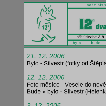
naše hist
příští slezina: 3. 9.
bylo
|
bude
21. 12. 2006
Bylo - Silvestr (fotky od Štěpí
12. 12. 2006
Foto měsíce - Vesele do nov
Bude » bylo - Silvestr (Helenk
3. 12. 2006