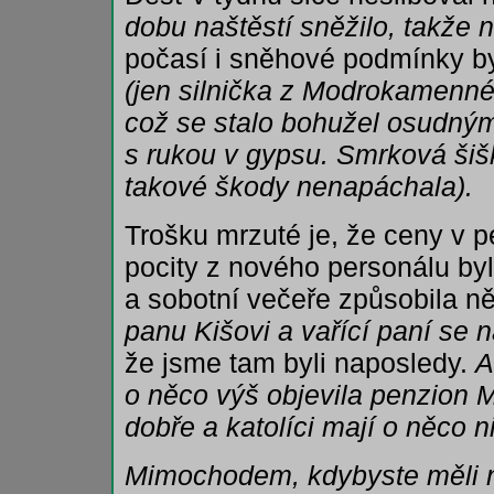
dobu naštěstí sněžilo, takže 
počasí i sněhové podmínky b
(jen silnička z Modrokamenné
což se stalo bohužel osudným
s rukou v gypsu. Smrková šišk
takové škody nenapáchala).
Trošku mrzuté je, že ceny v p
pocity z nového personálu b
a sobotní večeře způsobila ně
panu Kišovi a vařící paní se n
že jsme tam byli naposledy.
A
o něco výš objevila penzion 
dobře a katolíci mají o něco n
Mimochodem, kdybyste měli 