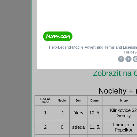
Zobrazit na
Noclehy + 
Bod na
Nocleh
Den
Datum
Místo
mapě
Klinkovice 32
1
-1.
úterý
10. 5.
Semily
Lomnice n.
2
0.
středa
11. 5.
Popelkou