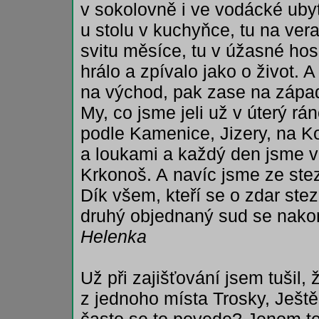
v sokolovně i ve vodácké ubyt
u stolu v kuchyňce, tu na ve
svitu měsíce, tu v úžasné ho
hrálo a zpívalo jako o život. A
na východ, pak zase na západ
My, co jsme jeli už v úterý rá
podle Kamenice, Jizery, na K
a loukami a každý den jsme v
Krkonoš. A navíc jsme ze stez
Dík všem, kteří se o zdar stezk
druhý objednaný sud se nako
Helenka
Už při zajišťování jsem tušil,
z jednoho místa Trosky, Ješt