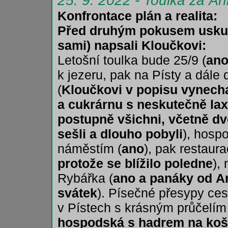
25. 9. 2022 - Toulka za Án
Konfrontace plán a realita:
Před druhým pokusem uskute
sami) napsali Kloučkovi:
Letošní toulka bude 25/9 (
an
k jezeru, pak na Písty a dál
(
Kloučkovi v popisu vynecha
a cukrárnu s neskutečně lax
postupně všichni, včetně dv
sešli a dlouho pobyli
), hosp
náměstím (
ano
), pak restaur
protože se blížilo poledne
),
Rybářka (
ano a panáky od An
svátek
). Písečné přesypy ces
v Pístech s krásným průčelím
hospodská s hadrem na košt