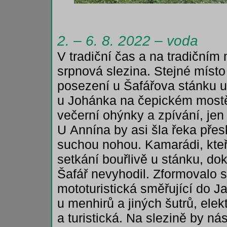
2. – 6. 8. 2022 – voda
V tradiční čas a na tradičním 
srpnová slezina. Stejné místo
posezení u Šafářova stánku 
u Johánka na čepickém mostě
večerní ohýnky a zpívání, jen
U Annína by asi šla řeka př
suchou nohou. Kamarádi, kteří 
setkání bouřlivě u stánku, dok
Šafář nevyhodil. Zformovalo 
mototuristická směřující do J
u menhirů a jiných šutrů, elekt
a turistická. Na slezině by ná