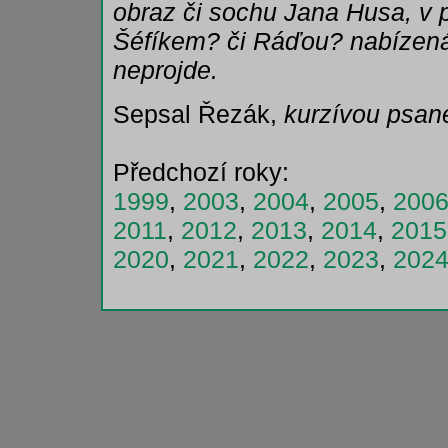
obraz či sochu Jana Husa, v p
Šéfíkem? či Ráďou? nabízená
neprojde.
Sepsal Řezák,
kurzívou psan
Předchozí roky:
1999
,
2003
,
2004
,
2005
,
200
2011
,
2012
,
2013
,
2014
,
2015
2020
,
2021
,
2022
,
2023
,
202