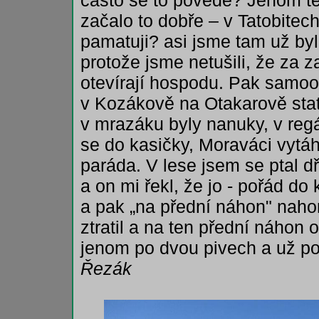
často se to povede? Jenom te
začalo to dobře – v Tatobitec
pamatuji? asi jsme tam už byl
protože jsme netušili, že za 
otevírají hospodu. Pak samo
v Kozákově na Otakarově statk
v mrazáku byly nanuky, v regá
se do kasičky, Moraváci vytáh
paráda. V lese jsem se ptal dř
a on mi řekl, že jo - pořád d
a pak „na přední náhon" naho
ztratil a na ten přední náhon
jenom po dvou pivech a už po
Řezák