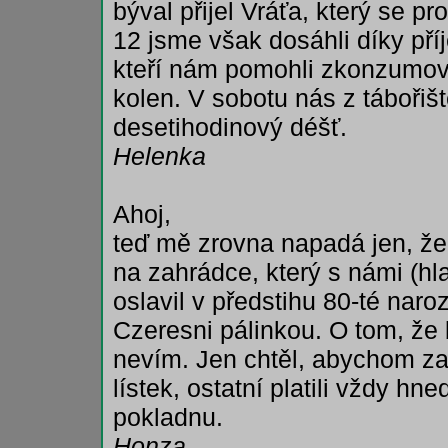
býval přijel Vráťa, který se pr
12 jsme však dosáhli díky př
kteří nám pomohli zkonzumov
kolen. V sobotu nás z tábořišt
desetihodinový déšť.
Helenka
Ahoj,
teď mě zrovna napadá jen, že 
na zahrádce, který s námi (h
oslavil v předstihu 80-té naroz
Czeresni pálinkou. O tom, že 
nevím. Jen chtěl, abychom zap
lístek, ostatní platili vždy hn
pokladnu.
Honza