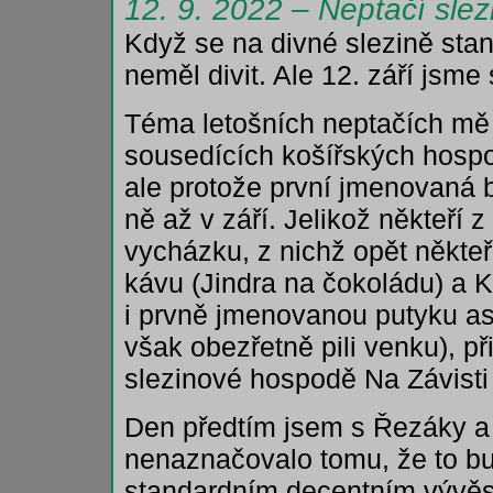
12. 9. 2022 – Neptačí slez
Když se na divné slezině sta
neměl divit. Ale 12. září jsme s
Téma letošních neptačích mě
sousedících košířských hospo
ale protože první jmenovaná 
ně až v září. Jelikož někteří z
vycházku, z nichž opět někteř
kávu (Jindra na čokoládu) a K
i prvně jmenovanou putyku as
však obezřetně pili venku), p
slezinové hospodě Na Závisti
Den předtím jsem s Řezáky a 
nenaznačovalo tomu, že to bu
standardním decentním vývěs