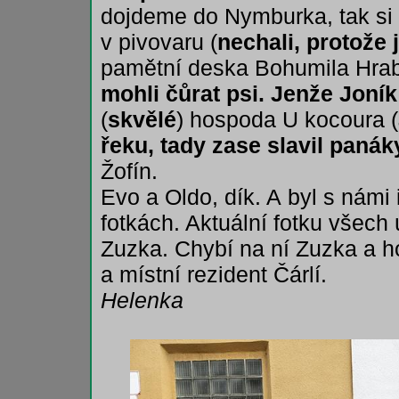
dojdeme do Nymburka, tak si 
v pivovaru (
nechali, protože 
pamětní deska Bohumila Hrab
mohli čůrat psi. Jenže Joník
(
skvělé
) hospoda U kocoura (
řeku, tady zase slavil paná
Žofín.
Evo a Oldo, dík. A byl s námi i
fotkách. Aktuální fotku všech
Zuzka. Chybí na ní Zuzka a ho
a místní rezident Čárlí.
Helenka