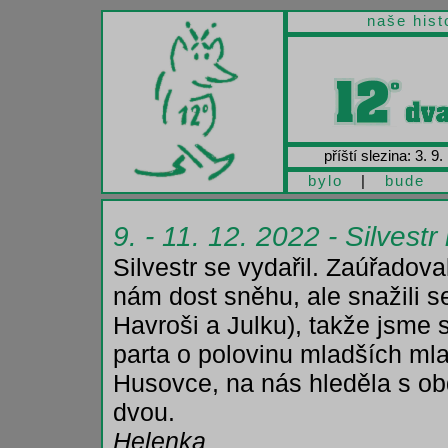
naše hist
příští slezina: 3. 9.
bylo
|
bude
9. - 11. 12. 2022 - Silvest
Silvestr se vydařil. Zaúřadova
nám dost sněhu, ale snažili se
Havroši a Julku), takže jsme sl
parta o polovinu mladších ml
Husovce, na nás hleděla s ob
dvou.
Helenka