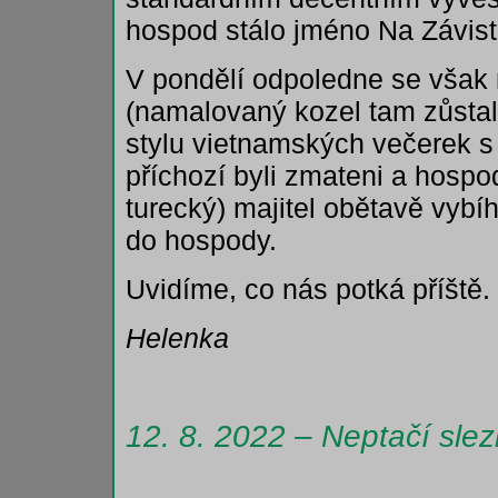
hospod stálo jméno Na Závist
V pondělí odpoledne se však n
(namalovaný kozel tam zůstal
stylu vietnamských večerek 
příchozí byli zmateni a hospod
turecký) majitel obětavě vybí
do hospody.
Uvidíme, co nás potká příště.
Helenka
12. 8. 2022 – Neptačí slez