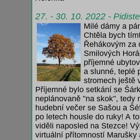
27. - 30. 10. 2022 - Pidist
Milé dámy a pá
Chtěla bych tím
Řehákovým za o
Smilových Horác
příjemné ubytov
a slunné, teplé 
stromech ještě 
Příjemné bylo setkání se Šárko
neplánovaně "na skok", tedy n
hudební večer se Sašou a Šéf
po letech housle do ruky! A t
viděli naposled na Stezce! Vý
virtuální přítomností Marušky 