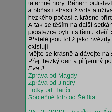
tajemné hory. Během pidistezk
a občas i strasti života a užív
hezkého počasí a krásné přír
A tak se těším na další setkání
pidistezce byli, i s těmi, kteří
Přátelé jsou totiž jako hvězdy 
existují!
Mějte se krásně a dávejte na 
Přeji hezký den a příjemný p
Eva J.
Zpráva od Magdy
Zpráva od Jindry
Fotky od Hanči
Společné foto od Šéfíka