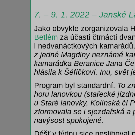
7. – 9. 1. 2022 – Janské 
Jako obvykle zorganizovala
Betlém
za účasti čtrnácti dv
i nedvanáctkových kamarádů
z jedné Magdiny neznámé ka
kamarádka Beranice Jana Čev
hlásila k Šéfíčkovi. Inu, svět 
Program byl standardní.
To z
horu lanovkou (stařecké jízdn
u Staré lanovky, Kolínská či P
zformovala se i sjezdařská a
navýsost spokojené.
Déšť v týdnu sice nesliboval 