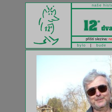
naše hist
příští slezina:
na
bylo
|
bude