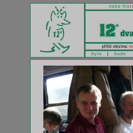
naše hist
příští slezina:
na
bylo
|
bude