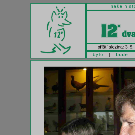
naše hist
příští slezina: 3. 9.
bylo
|
bude