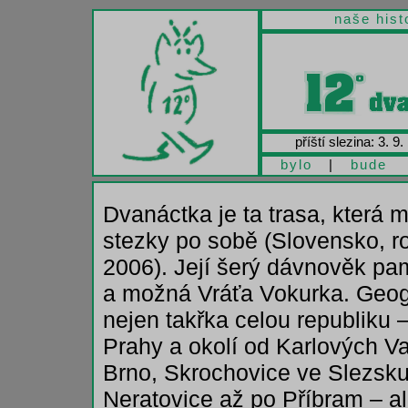
naše hist
příští slezina: 3. 9.
bylo
|
bude
Dvanáctka je ta trasa, která 
stezky po sobě (Slovensko, r
2006). Její šerý dávnověk pa
a možná Vráťa Vokurka. Geo
nejen takřka celou republik
Prahy a okolí od Karlových Va
Brno, Skrochovice ve Slezsku
Neratovice až po Příbram – a