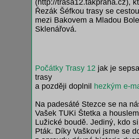
(http://trasa12.takpraha.cz), 
Řezák Šéfkou trasy se cestou
mezi Bakovem a Mladou Bole
Sklenářová.
Počátky Trasy 12
jak je sepsa
trasy
a později doplnil
hezkým e-m
Na padesáté Stezce se na nás
Vašek TUKi Štetka a houslemi
Lužické boudě. Jediný, kdo si
Pták. Díky Vaškovi jsme se d