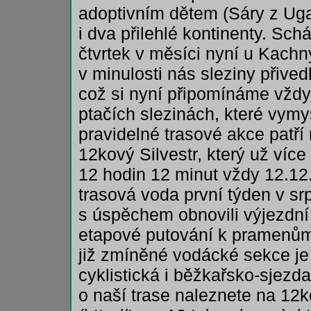
adoptivním dětem (Sáry z Uga
i dva přilehlé kontinenty. Sc
čtvrtek v měsíci nyní u Kachn
v minulosti nás sleziny přive
což si nyní připomínáme vždy 
ptačích slezinách, které vymy
pravidelné trasové akce patř
12kový Silvestr, který už více
12 hodin 12 minut vždy 12.12.
trasová voda první týden v sr
s úspěchem obnovili výjezdní 
etapové putování k pramenů
již zmíněné vodácké sekce je 
cyklistická i běžkařsko-sjezd
o naší trase naleznete na 12