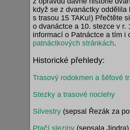
z opravdu dávné historie dvan
když se z dvanáctky oddělila 
s trasou 15 TAKu!) Přečtěte s
o dvanáctce a 10. stezce v r
informací o Patnáctce a tím i o
patnáctkových stránkách
.
Historické přehledy:
Trasový rodokmen a šéfové t
Stezky a trasové noclehy
Silvestry
(sepsal Řezák za po
Ptačí sleziny
(sepsala Jindra)