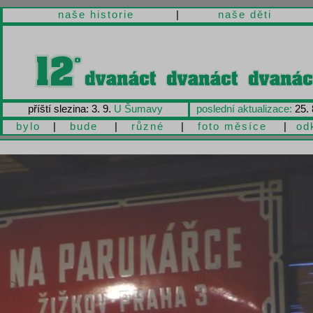
naše historie
|
naše děti
příští slezina: 3. 9.
U Šumavy
poslední aktualizace:
25. 
bylo
|
bude
|
různé
|
foto měsíce
|
od