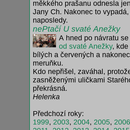
měkkého prašanu odnesla jen
Jany Ch. Nakonec to vypadá,
naposledy.
nePtačí U svaté Anežky
A hned po návratu se 
od svaté Anežky
, kde
bílých a červených a nakonec 
meruňku.
Kdo nepřišel, zaváhal, protož
zasněženými uličkami Staréh
překrásná.
Helenka
Předchozí roky:
1999
,
2003
,
2004
,
2005
,
200