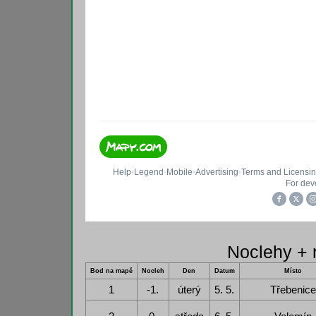
Noclehy + 
Bod na mapě
Nocleh
Den
Datum
Místo
1
-1.
úterý
5. 5.
Třebenice