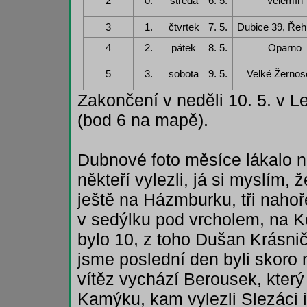
2
0.
středa
6. 5.
Velemín
3
1.
čtvrtek
7. 5.
Dubice 39, Řeh
4
2.
pátek
8. 5.
Oparno
5
3.
sobota
9. 5.
Velké Žernos
Zakončení v neděli 10. 5. v L
(bod 6 na mapě).
Dubnové foto měsíce lákalo 
někteří vylezli, já si myslím, 
ještě na Házmburku, tři nahoř
v sedýlku pod vrcholem, na Ko
bylo 10, z toho Dušan Krásnič
jsme poslední den byli skoro 
vítěz vychází Berousek, kter
Kamýku, kam vylezli Slezáci i