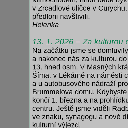
v Zrcadlové uličce v Curychu
předloni navštivili.
Helenka
13. 1. 2026 – Za kulturou 
Na začátku jsme se domluvil
a nakonec nás za kulturou do 
13. hned osm. V Masných krá
Šíma, v Lékárně na náměsti 
a u autobusového nádraží pro
Brummelova domu. Kdybyste c
končí 1. března a na prohlíd
centru. Ještě jsme viděli Ra
ve znaku, synagogu a nové di
kulturní výjezd.