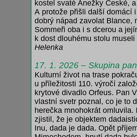
kostel svaté Anežky České, a
A protože přišli další domácí 
dobrý nápad zavolat Blance, n
Sommeři oba i s dcerou a jej
k dost dlouhému stolu museli 
Helenka
17. 1. 2026 – Skupina pa
Kulturní život na trase pokra
u příležitosti 110. výročí zalo
krytové divadlo Orfeus. Pan 
vlastní svetr poznal, co je to
herečka mnohokrát omluvila.
zjistil, že je objektem dadais
Inu, dada je dada. Opět příje
Mimochodem, hnutí dada bylo 