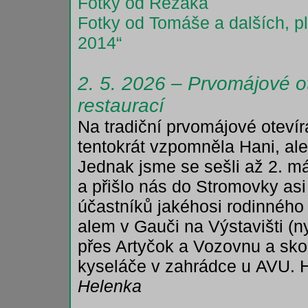
Fotky od Řezáka
Fotky od Tomáše a dalších, p
2014“
2. 5. 2026 – Prvomájové o
restaurací
Na tradiční prvomájové otevír
tentokrát vzpomněla Hani, ale
Jednak jsme se sešli až 2. máj
a přišlo nás do Stromovky asi
účastníků jakéhosi rodinného
alem v Gauči na Výstavišti (n
přes Artyčok a Vozovnu a skon
kyseláče v zahrádce u AVU. H
Helenka