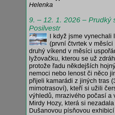
Helenka
9. – 12. 1. 2026 – Prudký 
Posilvestr
I když jsme vynechali
(první čtvrtek v měsíci
druhý víkend v měsíci uspořád
lyžovačku, kterou se už zdrá
protože řadu někdejších hojný
nemoci nebo lenost či něco j
přijeli kamarádi z jiných tras (
mimotrasoví), kteří si užili č
výhledů, mrazivého počasí a 
Mirdy Hozy, která si nezadal
Dušanovou písňovou exhibicí