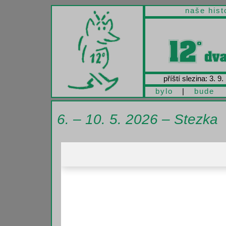
naše hist
příští slezina: 3. 9.
bylo
|
bude
6. – 10. 5. 2026 – Stezka