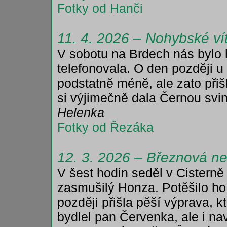
Fotky od Hanči
11. 4. 2026 – Nohybské ví
V sobotu na Brdech nás bylo 
telefonovala. O den později u
podstatně méně, ale zato přišl
si výjimečně dala Černou svin
Helenka
Fotky od Řezáka
12. 3. 2026 – Březnová ne
V šest hodin seděl v Cistern
zasmušilý Honza. Potěšilo ho
později přišla pěší výprava, 
bydlel pan Červenka, ale i na