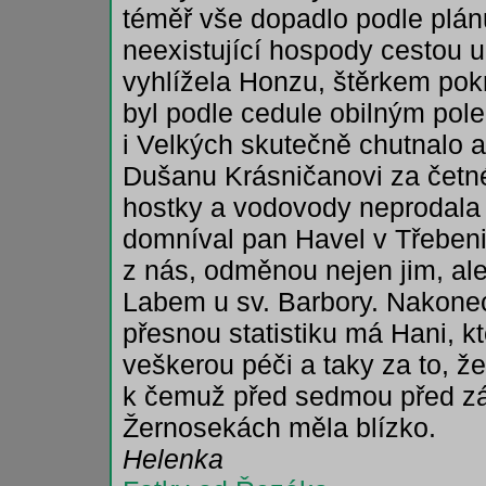
téměř vše dopadlo podle plánu
neexistující hospody cestou 
vyhlížela Honzu, štěrkem pok
byl podle cedule obilným pol
i Velkých skutečně chutnalo 
Dušanu Krásničanovi za četné 
hostky a vodovody neprodala
domníval pan Havel v Třebenic
z nás, odměnou nejen jim, a
Labem u sv. Barbory. Nakonec 
přesnou statistiku má Hani, k
veškerou péči a taky za to, že
k čemuž před sedmou před z
Žernosekách měla blízko.
Helenka