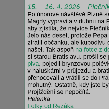
15. – 16. 4. 2026 – Plečni
Po únorové návštěvě Plzně se
Magdy vypravila v dubnu na P
aby zjistila, že nejvíce Plečni
Jelo nás deset, protože Pepa na
ztratil občanku, ale kupodivu 
našel. Tak aspoň
na fotce z d
si starou Bratislavu, prošli se
piva
, pojedli brynzovou polév
v haluškárni v průjezdu a bra
přenocovali a vrátili se do Pr
mohutný. Ostatně, kdy jste by
Projíždění se nepočítá.
Helenka
Fotky od Řezáka